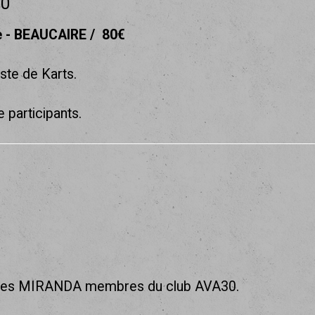
30
e - BEAUCAIRE
80€
ste de Karts.
articipants.
 Gilles MIRANDA membres du club AVA30.