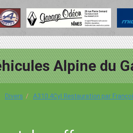
hicules Alpine du G
Divers
A310 4Cyl Restauration par Franç