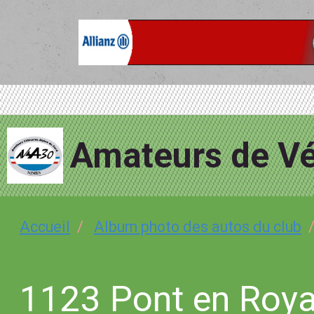
Amateurs de Vé
Accueil
Album photo des autos du club
1123 Pont en Roy