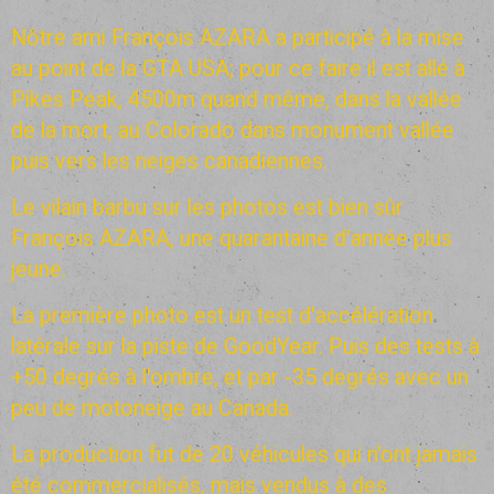
Nôtre ami François AZARA a participé à la mise
au point de la GTA USA; pour ce faire il est allé à
Pikes Peak, 4500m quand même, dans la vallée
de la mort, au Colorado dans monument vallée
puis vers les neiges canadiennes.
Le vilain barbu sur les photos est bien sûr
François AZARA, une quarantaine d'année plus
jeune.
La première photo est un test d'accélération
latérale sur la piste de GoodYear. Puis des tests à
+50 degrés à l'ombre, et par -35 degrés avec un
peu de motoneige au Canada.
La production fut de 20 véhicules qui n'ont jamais
été commercialisés, mais vendus à des